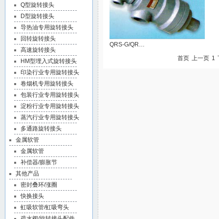
Q型旋转接头
D型旋转接头
导热油专用旋转接头
回转旋转接头
QRS-G/QR…
高速旋转接头
首页
上一页
1
HM型埋入式旋转接头
印染行业专用旋转接头
卷烟机专用旋转接头
包装行业专用旋转接头
淀粉行业专用旋转接头
蒸汽行业专用旋转接头
多通路旋转接头
金属软管
金属软管
补偿器/膨胀节
其他产品
密封叠环/涨圈
快换接头
虹吸软管/虹吸弯头
疏水阀/旋转接头配件