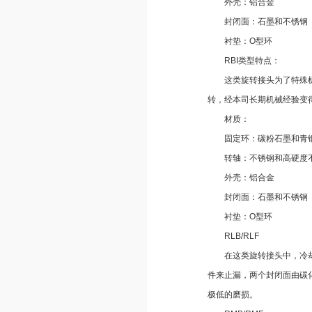
外壳：铝合金
封闭面：石墨和不锈钢
衬垫：O型环
RBI类型特点：
这类旋转接头为了特殊机械
转，经本司长期机械经验变
材质：
固定环：碳粉石墨和青
转轴：不锈钢和高硬度
外壳：铝合金
封闭面：石墨和不锈钢
衬垫：O型环
RLB/RLF
在这类旋转接头中，冷却剂
件来止漏，两个封闭面由碳
极低的磨损。