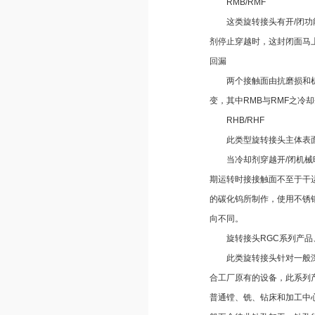
RMB/RMF
这类旋转接头有开/闭功能
剂停止穿越时，这封闭面马
回漏
两个接触面由抗磨损和机械
变，其中RMB与RMF之冷
RHB/RHF
此类型旋转接头主体表面有
当冷却剂穿越开/闭机械时
期运转时接接触面不至于干
的碳化钨所制作，使用不锈
向不同。
旋转接头RGC系列产品
此类旋转接头针对一般深孔
合工厂原有的设备，此系列
普通镗、铣、钻床和加工中